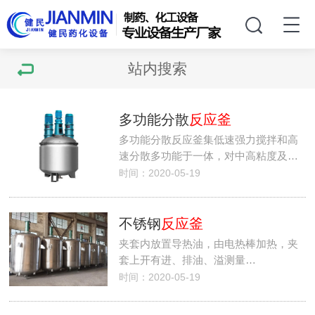
站内搜索
多功能分散
反应釜
多功能分散反应釜集低速强力搅拌和高
速分散多功能于一体，对中高粘度及…
时间：2020-05-19
不锈钢
反应釜
夹套内放置导热油，由电热棒加热，夹
套上开有进、排油、溢测量…
时间：2020-05-19