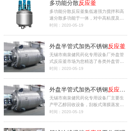
多功能分散
反应釜
多功能分散反应釜集低速强力搅拌和高
速分散多功能于一体，对中高粘度及…
时间：2020-05-19
外盘半管式加热不锈钢
反应釜
无锡市南泉健民药化专用设备厂外盘管
式反应釜市场为您精选了各类外盘管…
时间：2020-05-19
外盘半管式加热不锈钢
反应釜
(
无锡市南泉健民药化专用设备厂主要生
产甲乙醇回收设备，刮板式薄膜蒸发…
时间：2020-05-19